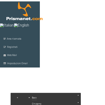
Area riservata
Registrati
Web Mail
Impostazioni Email
HOME
COMPANY
SERVIZI
Back
JOOMLA
Chi siamo