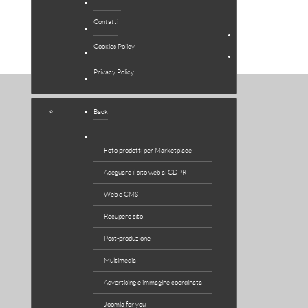
EXTENSIONS
Contatti
NEWS
Cookies Policy
SUPPORTO
Privacy Policy
Back
Foto prodotti per Marketplace
Adeguare il sito web al GDPR
Web e CMS
Recupero sito
Post-produzione
Multimedia
Advertising e immagine coordinata
Joomla for you