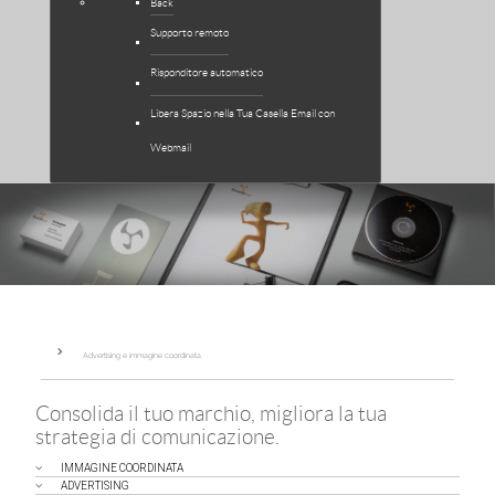
Back
Supporto remoto
Risponditore automatico
Libera Spazio nella Tua Casella Email con
Webmail
Advertising e immagine coordinata
Consolida il tuo marchio, migliora la tua
strategia di comunicazione.
IMMAGINE COORDINATA
ADVERTISING