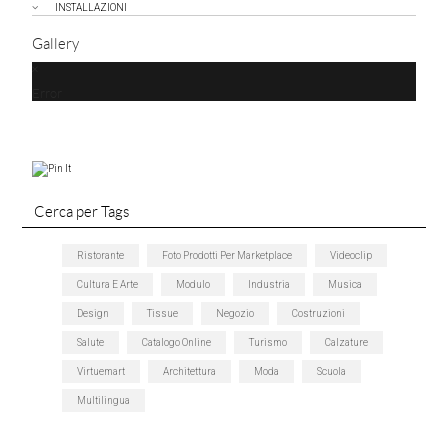
INSTALLAZIONI
Gallery
Error
Cerca per Tags
Ristorante
Foto Prodotti Per Marketplace
Videoclip
Cultura E Arte
Modulo
Industria
Musica
Design
Tissue
Negozio
Costruzioni
Salute
Catalogo Online
Turismo
Calzature
Virtuemart
Architettura
Moda
Scuola
Multilingua