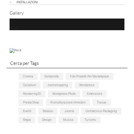
INSTALLAZIONI
Gallery
Error
Cerca per Tags
Cinema
Solidarietà
Foto Prodotti Per Marketplace
Calzature
Joomshopping
Wordpress
Rendering3D
Wordpress Photo
Extensions
Presta Shop
Ristrutturazione Immobili
Tissue
Eventi
Modulo
Joomla
Cartotecnico-Packaging
Regia
Design
Musica
Turismo