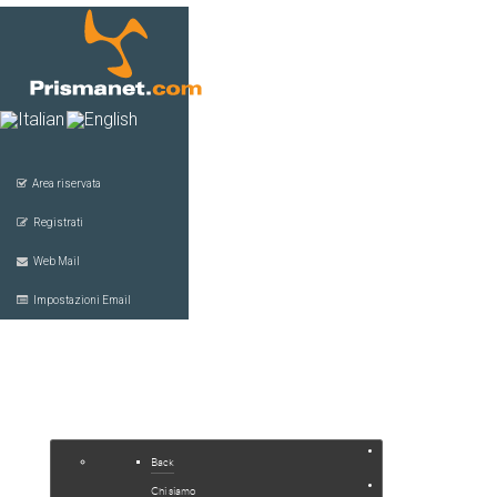
Area riservata
Registrati
Web Mail
Impostazioni Email
HOME
COMPANY
SERVIZI
Back
JOOMLA
Chi siamo