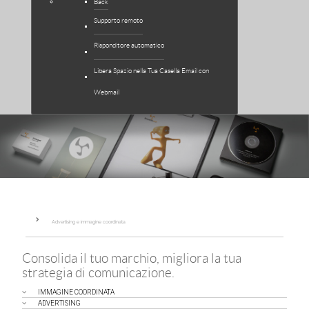
Back
Supporto remoto
Risponditore automatico
Libera Spazio nella Tua Casella Email con
Webmail
Advertising e immagine coordinata
Consolida il tuo marchio, migliora la tua
strategia di comunicazione.
IMMAGINE COORDINATA
ADVERTISING