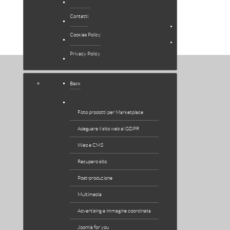
EXTENSIONS
Contatti
NEWS
Cookies Policy
SUPPORTO
Privacy Policy
Back
Foto prodotti per Marketplace
Adeguare il sito web al GDPR
Web e CMS
Recupero sito
Post-produzione
Multimedia
Advertising e immagine coordinata
Joomla for you